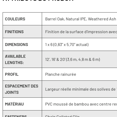
COULEURS
Barrel Oak, Natural IPE, Weathered Ash
FINITIONS
Finition de la surface d'impression ave
DIMENSIONS
1 x 6 (0.83” x 5.70” actual)
AVAILABLE
12’, 16’ & 20’ (3.6 m, 4.8 m & 6 m)
LENGTHS:
PROFIL
Planche rainurée
ESPACEMENT DES
Largeur réelle minimale des solives de 1
JOINTS
MATÉRIAU
PVC moussé de bambou avec centre ren
FASTENERS
Chain Collated Clip